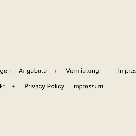
ngen
Angebote
Vermietung
Impre
Menü
Menü
öffnen
öffnen
kt
Privacy Policy
Impressum
Menü
öffnen