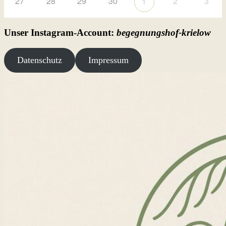
27
28
29
30
2
3
1
Unser Instagram-Account:
begegnungshof-krielow
Datenschutz
Impressum